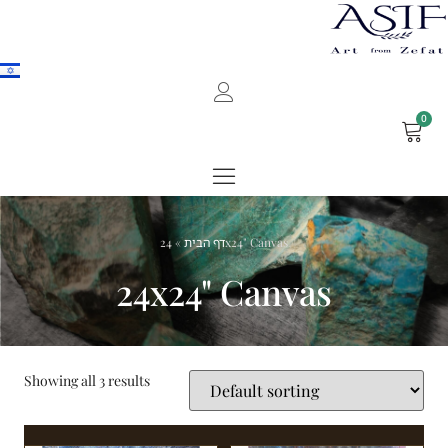
0
»
דף הבית
24x24" Canvas
24x24" Canvas
Showing all 3 results