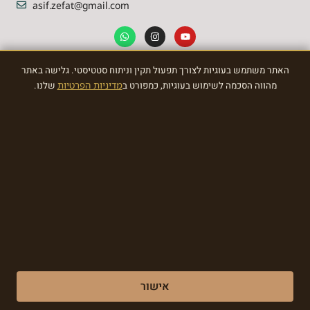
asif.zefat@gmail.com
האתר משתמש בעוגיות לצורך תפעול תקין וניתוח סטטיסטי. גלישה באתר
NEWSLETTER
מהווה הסכמה לשימוש בעוגיות, כמפורט ב
מדיניות הפרטיות
שלנו.
Sign Up To the most awasome News
SIGN
Made with ❤ by EDITADZINE 2024 © All rights reserved
אישור