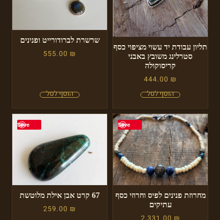
שרשרת לברודורייט ופנינים
תליון עבודת יד עשוי מציפוי כסף
555.00
₪
סטרלינג משובץ באבני
קריסוקולה
444.00
₪
Save
Save
מחרוזת פנינים לפיס וחרוזי כסף
67 קרט אבן אילת מלוטשת
עתיקים
259.00
₪
2,331.00
₪