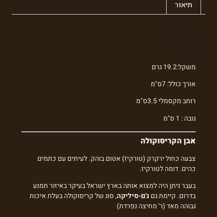
תיאור
Description
מידות :
משקל:19.2 גרם
אורך כולל: 7ס"מ
רוחב מקסמלי 3.5ס"מ
גובה : 1 ס"מ
אבן הקריסוקולה
צבעה כחול ירקרק (טורקיז) אטום בוהק. לעיתים עם כתמים
כהים. דומה לטורקיז.
בעבר ניתן היה למצוא אותה בארץ ישראל בעיקר באיזור תמנע
בדרום. קיימת גם
ג'ם-סיליקה
, סוג של קריסוקולה בעלת איכות
גבוהה מאד (ר' מחיצה נפרדת)