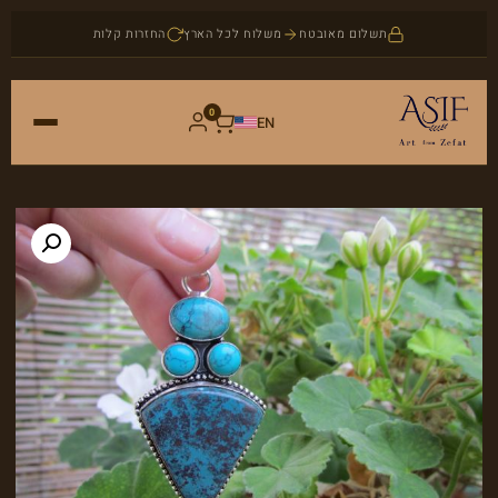
תשלום מאובטח
משלוח לכל הארץ
החזרות קלות
0
EN
ראשי
חנות
אמנות
אודות
יודאיקה
בלוג
תכשיטים
צור קשר
אבני חן