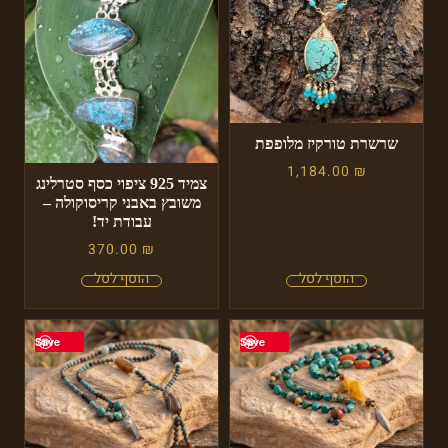
שרשרת טורקיז מלופפת
1,184.00
₪
צמיד 925 ציפוי כסף סטרלינג
משובץ באבני קריסוקולה –
עבודת יד!
370.00
₪
Save
Save