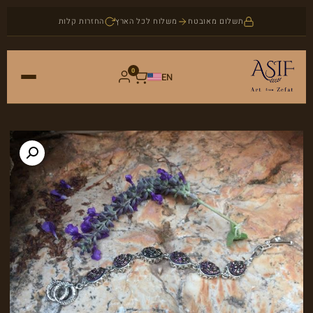
תשלום מאובטח
משלוח לכל הארץ
החזרות קלות
0
EN
ראשי
חנות
אמנות
אודות
יודאיקה
בלוג
תכשיטים
צור קשר
אבני חן