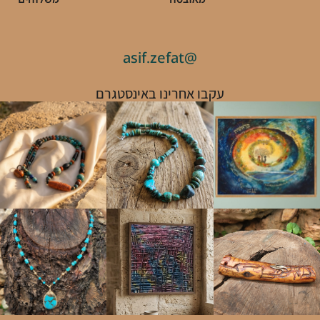
@asif.zefat
עקבו אחרינו באינסטגרם