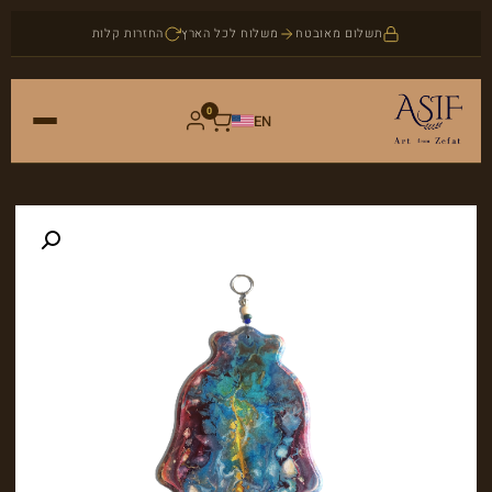
תשלום מאובטח
משלוח לכל הארץ
החזרות קלות
0
EN
ראשי
חנות
אמנות
אודות
יודאיקה
בלוג
תכשיטים
צור קשר
אבני חן