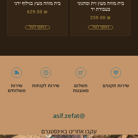
בית מזוזה מעץ זית ומהגוני
בית מזוזה מעץ בגילוף ידני
בעבודת יד
629.00
₪
259.00
₪
שירות תקונים
תשלום
שירות לקוחות
שירות
מאובטח
משלוחים
@asif.zefat
עקבו אחרינו באינסטגרם