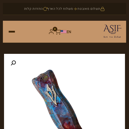
תשלום מאובטח
משלוח לכל הארץ
החזרות קלות
0
EN
ראשי
חנות
אמנות
אודות
יודאיקה
בלוג
תכשיטים
צור קשר
אבני חן