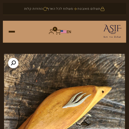
תשלום מאובטח
משלוח לכל הארץ
החזרות קלות
0
EN
ראשי
חנות
אמנות
אודות
יודאיקה
בלוג
תכשיטים
צור קשר
אבני חן