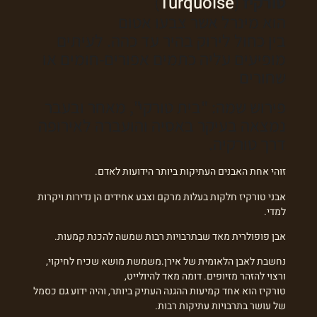
טורקיז
(
Turquoise
)
הוא מינרל אשר צבעו אטום
בין כחול לירוק בהיר עד כהה. לעיתים
מופיעים עליה כתמים אפורים-חומים או
שחורים
פירוש שמה: "בית טורקי", מאחר ובעבר
נמצאה בעיקר באסיה והועברה לאירופה
דרך טורקיה.
זוהי אחת האבנים העתיקות ביותר הידועות לאדם.
אבני טורקיז חלקות בעלות מרקם וצבע אחידים הן נדירות ויקרות
למדי.
אבן פופולרית מאד שבתרבויות רבות שמשה להכנת קמעות.
נחשבת לאבן הלאומית של אירן.משמשת מושא שכיח לחיקוי,
ורצוי להזהר מזיופים. דומה מאד להיולייט,
טורקיז הוא אחד קמיעות ההגנה העתיק ביותר, והיה ידוע גם כסמל
של עושר בתרבויות עתיקות רבות.