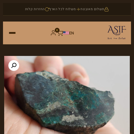
תשלום מאובטח
משלוח לכל הארץ
החזרות קלות
0
EN
ראשי
חנות
אמנות
אודות
יודאיקה
בלוג
תכשיטים
צור קשר
אבני חן