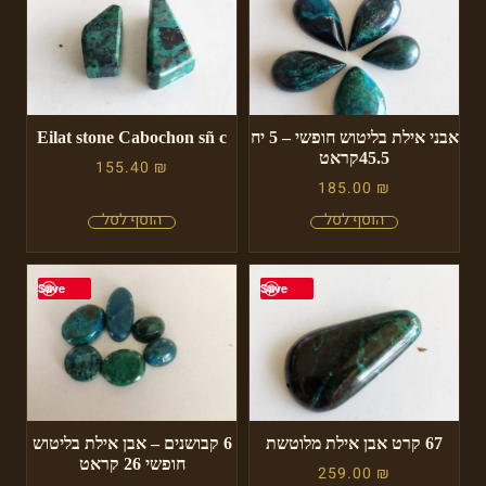
אבני אילת בליטוש חופשי – 5 יח
Eilat stone Cabochon sñ c
45.5קראט
155.40
₪
185.00
₪
Save
Save
67 קרט אבן אילת מלוטשת
6 קבושנים – אבן אילת בליטוש
חופשי 26 קראט
259.00
₪