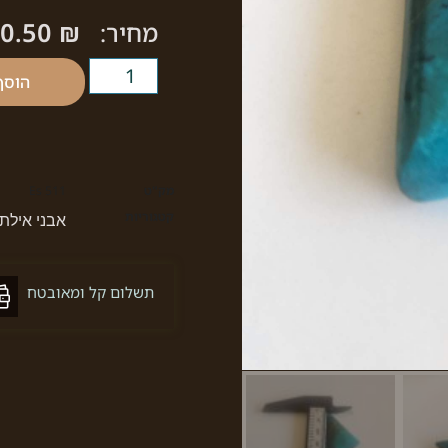
40.50
₪
מחיר:
הוסף
מק"ט
Es 511
קטגוריות
אבני אילת
תשלום קל ומאובטח