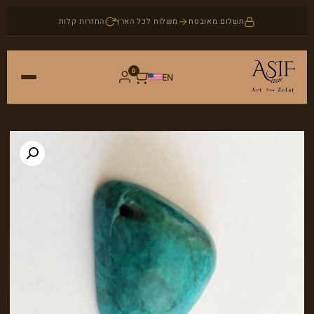
תשלום מאובטח
משלוח לכל הארץ
החזרות קלות
0
EN
ראשי
חנות
אמנות
אודות
יודאיקה
בלוג
תכשיטים
צור קשר
אבני חן