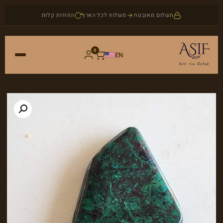
תשלום מאובטח
משלוח לכל הארץ
החזרות קלות
0
EN
ראשי
חנות
אמנות
אודות
יודאיקה
בלוג
תכשיטים
צור קשר
אבני חן