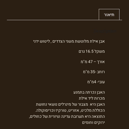
תיאור
Description
אבן אילת מלוטשת משני הצדדים , ליטוש ידני
משקל 16.5 גרם
אורך – 47 מ"מ
רוחב -35 מ"מ
עובי- 4מ"מ
האבן נכרתה בתמנע
מכרות ליד אילת
האבן היא מצבור של מינרלים נושאי נחושת
הכוללת מלכיט, אזוריט, טורקיז וכריסוקולה.
התוצאה היא תערובת עדינה וציורית של כחולים,
ירוקים וחומים