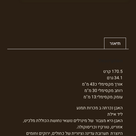
תיאור
Description
170.5 קרט
34.1 גרם
אורך מקסימלי כ43 מ"מ
רוחב מקסימלי 30 מ"מ
עומק מקסימלי:13 מ"מ
האבן נכרתה ב מכרות תמנע
ליד אילת
האבן היא מצבור של מינרלים נושאי נחושת הכוללת מלכיט,
אזוריט, טורקיז וכריסוקולה.
היוצרת תערובת עדינה וציורית של כחולים, ירוקים וחומים