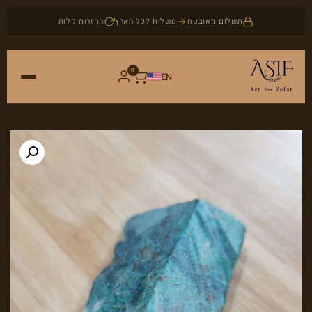
תשלום מאובטח
משלוח לכל הארץ
החזרות קלות
0
EN
ראשי
חנות
אמנות
אודות
יודאיקה
בלוג
תכשיטים
צור קשר
אבני חן