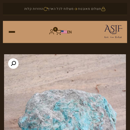
תשלום מאובטח
משלוח לכל הארץ
החזרות קלות
0
EN
ראשי
חנות
אמנות
אודות
יודאיקה
בלוג
תכשיטים
צור קשר
אבני חן