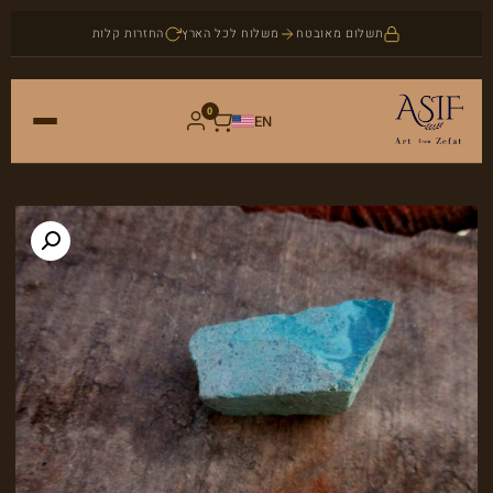
תשלום מאובטח
משלוח לכל הארץ
החזרות קלות
0
EN
ראשי
חנות
אמנות
אודות
יודאיקה
בלוג
תכשיטים
צור קשר
אבני חן