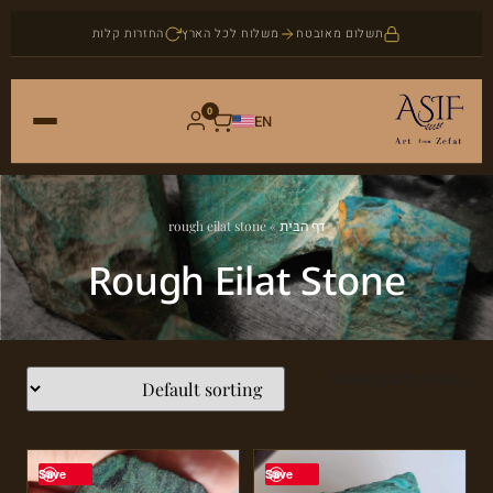
תשלום מאובטח
משלוח לכל הארץ
החזרות קלות
0
EN
ראשי
דף הבית
»
rough eilat stone
חנות
Rough Eilat Stone
אמנות
אודות
יודאיקה
Showing all 5 results
בלוג
תכשיטים
צור קשר
אבני חן
Save
Save