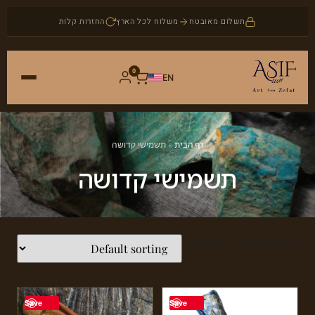
תשלום מאובטח
משלוח לכל הארץ
החזרות קלות
0
EN
ראשי
דף הבית
»
תשמישי קדושה
חנות
תשמישי קדושה
אמנות
אודות
יודאיקה
Showing 1–16 of 26 results
בלוג
תכשיטים
צור קשר
אבני חן
Save
Save