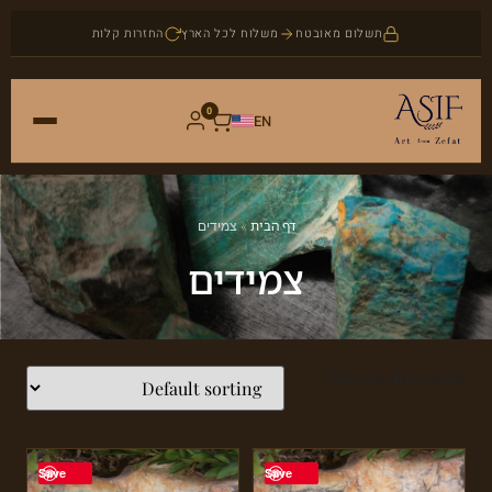
תשלום מאובטח
משלוח לכל הארץ
החזרות קלות
0
EN
ראשי
דף הבית
»
צמידים
חנות
צמידים
אמנות
אודות
יודאיקה
Showing all 6 results
בלוג
תכשיטים
צור קשר
אבני חן
Save
Save