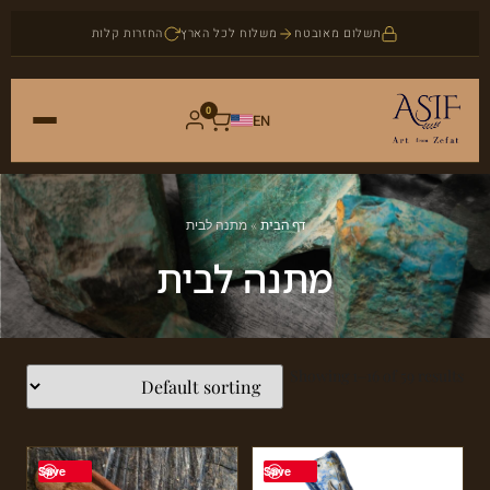
תשלום מאובטח
משלוח לכל הארץ
החזרות קלות
0
EN
ראשי
דף הבית
»
מתנה לבית
חנות
מתנה לבית
אמנות
אודות
יודאיקה
Showing 1–16 of 59 results
בלוג
תכשיטים
צור קשר
אבני חן
Save
Save