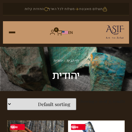
תשלום מאובטח
משלוח לכל הארץ
החזרות קלות
0
EN
ראשי
דף הבית
»
יהודית
חנות
יהודית
אמנות
אודות
יודאיקה
Showing 1–16 of 35 results
בלוג
תכשיטים
צור קשר
אבני חן
Save
Save