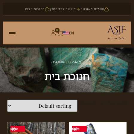
תשלום מאובטח
משלוח לכל הארץ
החזרות קלות
0
EN
ראשי
דף הבית
»
חנוכת בית
חנות
חנוכת בית
אמנות
אודות
יודאיקה
Showing 1–16 of 59 results
בלוג
תכשיטים
צור קשר
אבני חן
Save
Save