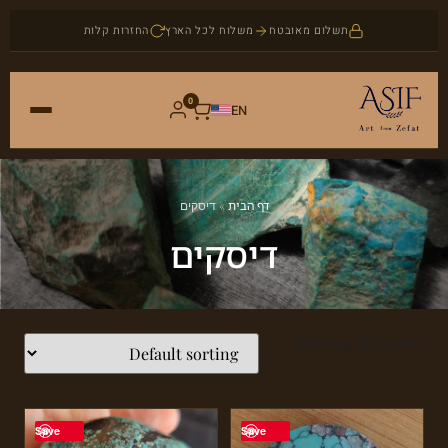
תשלום מאובטח
משלוח לכל הארץ
החזרות קלות
0
EN
ראשי
דף הבית
»
דיסקים
חנות
דיסקים
אמנות
אודות
יודאיקה
Showing all 2 results
בלוג
תכשיטים
צור קשר
אבני חן
Save
Save