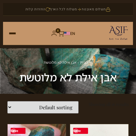
תשלום מאובטח
משלוח לכל הארץ
החזרות קלות
0
EN
ראשי
דף הבית
»
אבן אילת לא מלוטשת
חנות
אבן אילת לא מלוטשת
אמנות
אודות
יודאיקה
Showing all 16 results
בלוג
תכשיטים
צור קשר
אבני חן
Save
Save