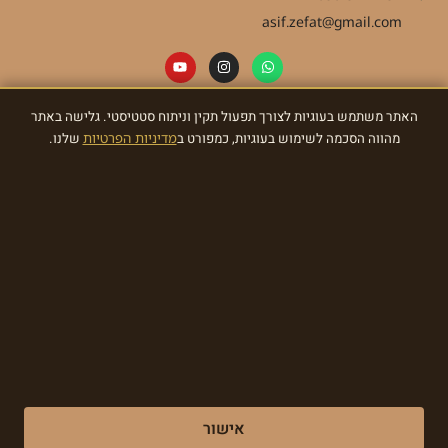
asif.zefat@gmail.com
האתר משתמש בעוגיות לצורך תפעול תקין וניתוח סטטיסטי. גלישה באתר
ניוזלטר
מהווה הסכמה לשימוש בעוגיות, כמפורט ב
מדיניות הפרטיות
שלנו.
הרשמו לניוזלטר וקבלו מאתנו עדכונים ומתנות!
הרשמו עכשיו
Made with ❤ by EDITADZINE 2024 © All rights reserved
אישור