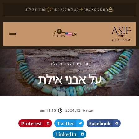
תשלום מאובטח
משלוח לכל הארץ
החזרות קלות
0
EN
ראשי
דף הבית
»
על אבני אילת
חנות
על אבני אילת
אמנות
אודות
יודאיקה
בלוג
פברואר 13, 2024
11:15 am
תכשיטים
צור קשר
Pinterest
Twitter
Facebook
אבני חן
LinkedIn